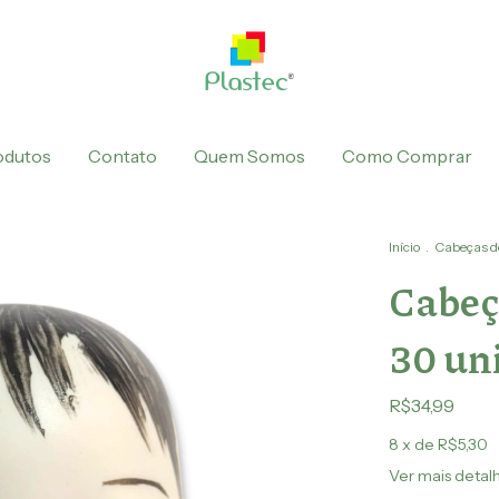
odutos
Contato
Quem Somos
Como Comprar
Início
.
Cabeças d
Cabeç
30 un
R$34,99
8
x de
R$5,30
Ver mais detal