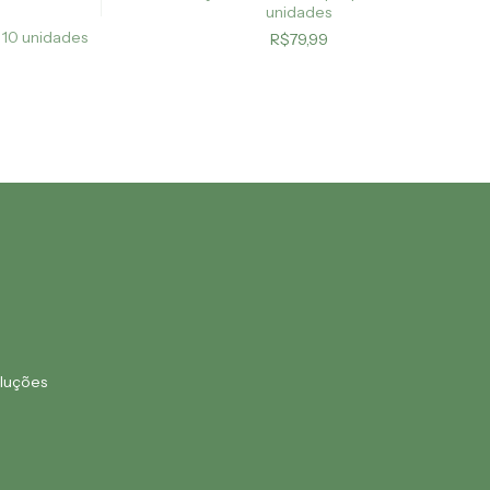
unidades
 10 unidades
R$79,99
luções