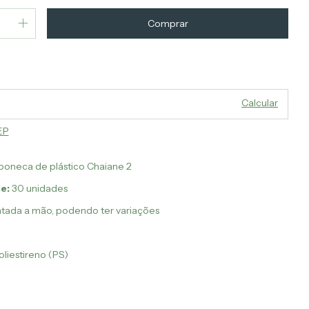
Alterar CEP
o CEP:
Calcular
EP
oneca de plástico Chaiane 2
e:
30 unidades
tada a mão, podendo ter variações
liestireno (PS)