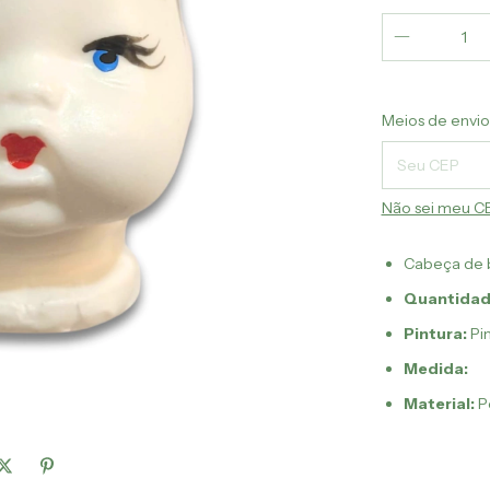
Entregas para 
Meios de envio
Não sei meu C
Cabeça de b
Quantidad
Pintura:
Pin
Medida:
Material:
Po