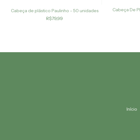
Cabeça De Pl
Cabeça de plástico Paulinho - 50 unidades
R$79,99
Início