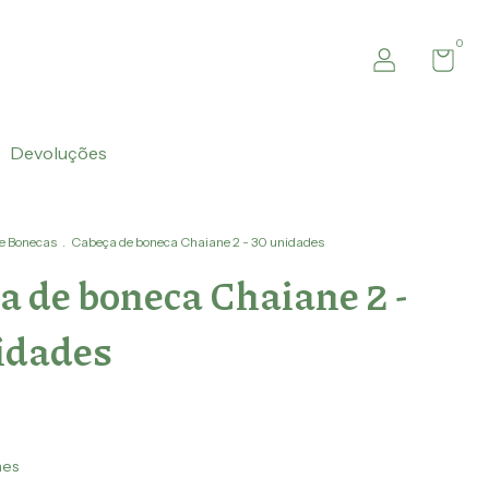
0
Devoluções
e Bonecas
.
Cabeça de boneca Chaiane 2 - 30 unidades
a de boneca Chaiane 2 -
idades
hes