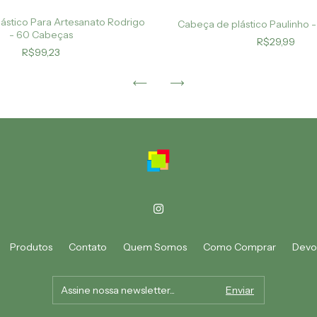
ástico Para Artesanato Rodrigo
Cabeça de plástico Paulinho -
- 60 Cabeças
R$29,99
R$99,23
Produtos
Contato
Quem Somos
Como Comprar
Devo