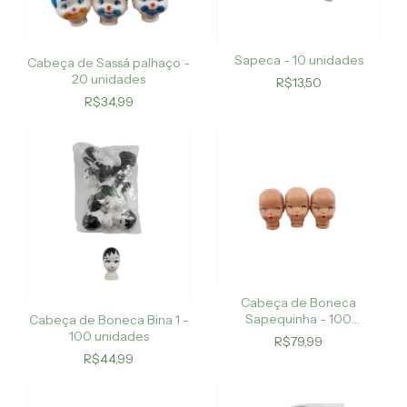
Sapeca - 10 unidades
Cabeça de Sassá palhaço -
20 unidades
R$13,50
R$34,99
Cabeça de Boneca
Sapequinha - 100
Cabeça de Boneca Bina 1 -
unidades
100 unidades
R$79,99
R$44,99