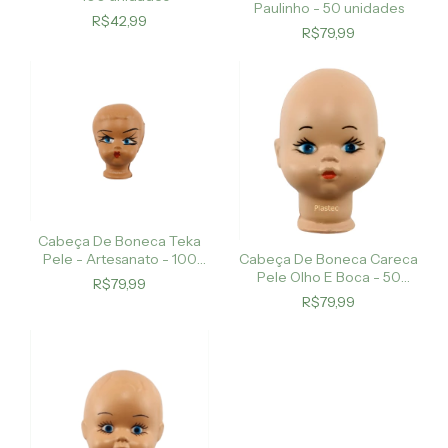
Paulinho - 50 unidades
R$42,99
R$79,99
Cabeça De Boneca Teka
Pele - Artesanato - 100
Cabeça De Boneca Careca
Unids.
Pele Olho E Boca - 50
R$79,99
Cabeças
R$79,99