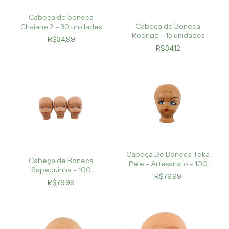
Cabeça de boneca
Cabeça de Boneca
Chaiane 2 - 30 unidades
Rodrigo - 15 unidades
R$34,99
R$34,12
Cabeça De Boneca Teka
Cabeça de Boneca
Pele - Artesanato - 100
Sapequinha - 100
Unids.
R$79,99
unidades
R$79,99