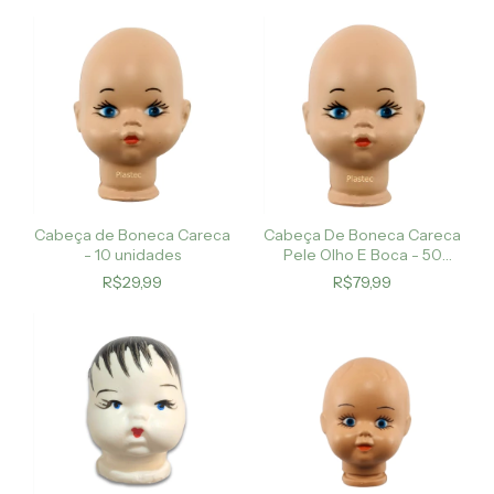
Cabeça de Boneca Careca
Cabeça De Boneca Careca
- 10 unidades
Pele Olho E Boca - 50
Cabeças
R$29,99
R$79,99