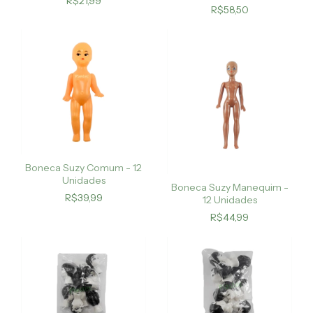
R$21,99
unidades
R$58,50
Boneca Suzy Comum - 12
Unidades
Boneca Suzy Manequim -
R$39,99
12 Unidades
R$44,99