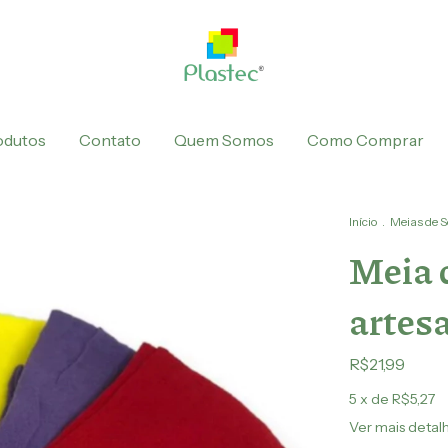
odutos
Contato
Quem Somos
Como Comprar
Início
.
Meias de 
Meia 
artes
R$21,99
5
x de
R$5,27
Ver mais detal