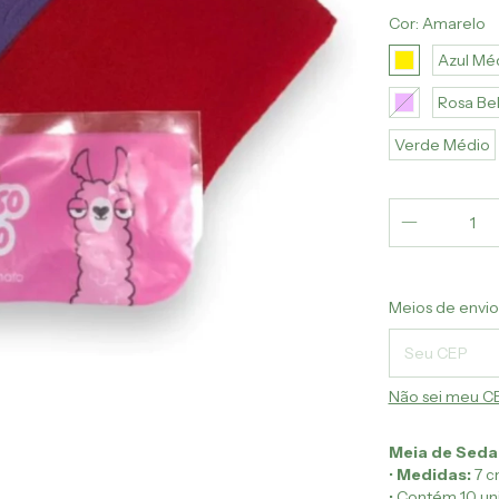
Cor:
Amarelo
Azul Mé
Rosa Be
Verde Médio
Entregas para 
Meios de envio
Não sei meu C
Meia de Seda
•
Medidas:
7 c
• Contém 10 un