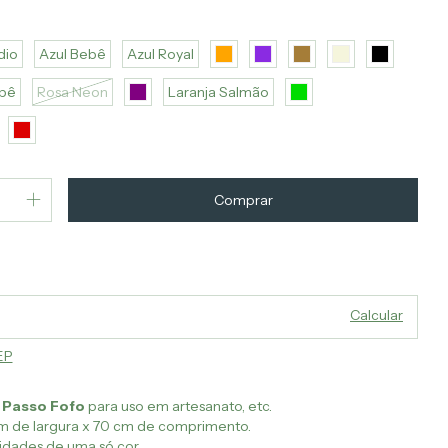
dio
Azul Bebê
Azul Royal
bê
Rosa Neon
Laranja Salmão
Alterar CEP
o CEP:
Calcular
EP
 Passo Fofo
para uso em artesanato, etc.
m de largura x 70 cm de comprimento.
idades de uma só cor