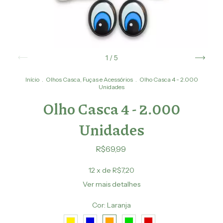
1
/
5
Início
.
Olhos Casca, Fuças e Acessórios
.
Olho Casca 4 - 2.000
Unidades
Olho Casca 4 - 2.000
Unidades
R$69,99
12
x de
R$7,20
Ver mais detalhes
Cor:
Laranja