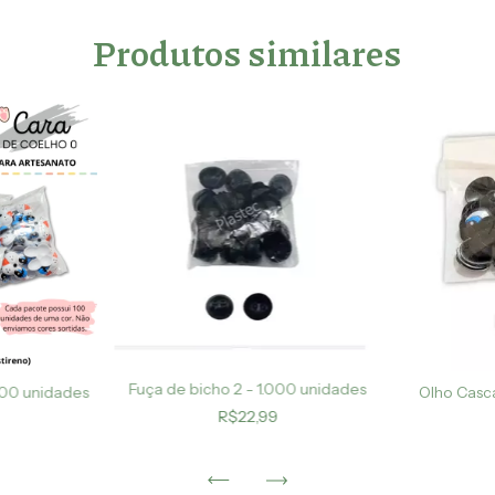
Produtos similares
Fuça de bicho 2 - 1.000 unidades
000 unidades
Olho Casc
R$22,99