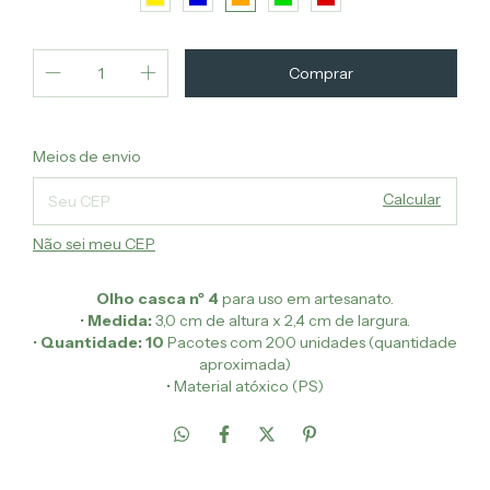
Alterar CEP
Entregas para o CEP:
Meios de envio
Calcular
Não sei meu CEP
Olho casca nº 4
para uso em artesanato.
•
Medida:
3,0 cm de altura x 2,4 cm de largura.
•
Quantidade: 10
Pacotes com 200 unidades (quantidade
aproximada)
• Material atóxico (PS)