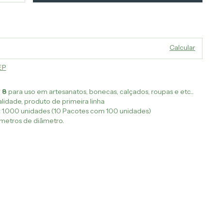
Alterar CEP
o CEP:
Calcular
EP
 8
para uso em artesanatos, bonecas, calçados, roupas e etc...
lidade, produto de primeira linha
:
1.000 unidades (10 Pacotes com 100 unidades)
ímetros de diâmetro.