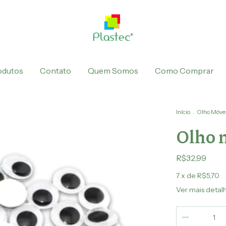
odutos
Contato
Quem Somos
Como Comprar
Início
.
Olho Móve
Olho 
R$32,99
7
x de
R$5,70
Ver mais detal