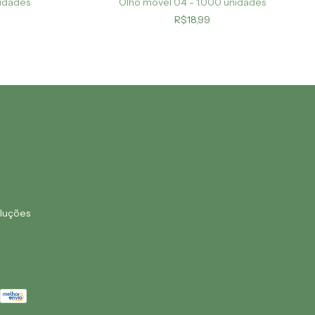
nidades
Olho móvel 04 - 1.000 unidades
R$18,99
luções