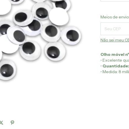
Entregas para 
Meios de envio
Não sei meu C
Olho móvel nº
• Excelente qua
•
Quantidade
• Medida: 8 mil