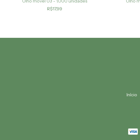
Olho móvel 03 - 1.000 unidades
Olho m
R$17,99
Início