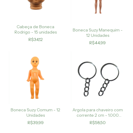
Cabeça de Boneca
Boneca Suzy Manequim -
Rodrigo - 15 unidades
12 Unidades
R$34,12
R$44,99
Boneca Suzy Comum - 12
Argola para chaveiro com
Unidades
corrente 2 cm - 1.000
unidades
R$39,99
R$58,50